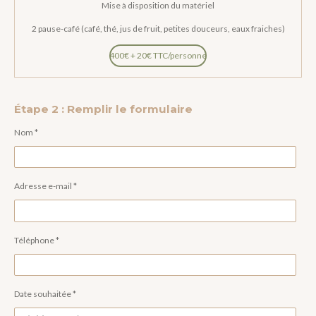
Mise à disposition du matériel
2 pause-café (café, thé, jus de fruit, petites douceurs, eaux fraiches)
400€ + 20€ TTC/personne
Étape 2 : Remplir le formulaire
Nom *
Adresse e-mail *
Téléphone *
Date souhaitée *