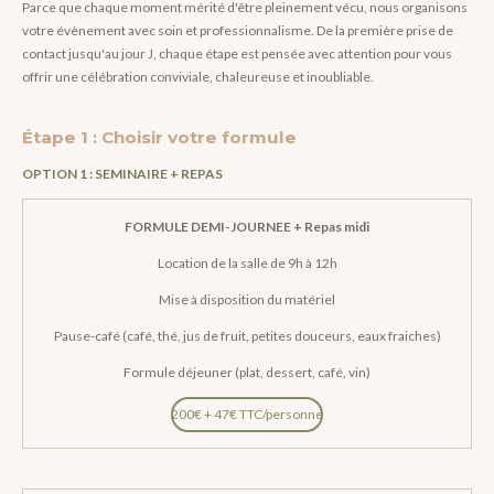
Parce que chaque moment mérité d'être pleinement vécu, nous organisons
votre évènement avec soin et professionnalisme. De la première prise de
contact jusqu'au jour J, chaque étape est pensée avec attention pour vous
offrir une célébration conviviale, chaleureuse et inoubliable.
Étape 1 : Choisir votre formule
OPTION 1 : SEMINAIRE + REPAS
FORMULE DEMI-JOURNEE + Repas midi
Location de la salle de 9h à 12h
Mise à disposition du matériel
Pause-café (café, thé, jus de fruit, petites douceurs, eaux fraiches)
Formule déjeuner (plat, dessert, café, vin)
200€ + 47€ TTC/personne