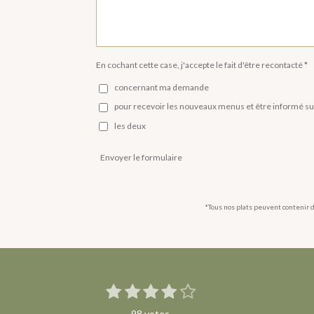
En cochant cette case, j'accepte le fait d'être recontacté *
concernant ma demande
pour recevoir les nouveaux menus et être informé s
les deux
Envoyer le formulaire
*Tous nos plats peuvent contenir d
1
2
3
4
5
E
É
n
é
é
é
é
é
v
v
98 votes