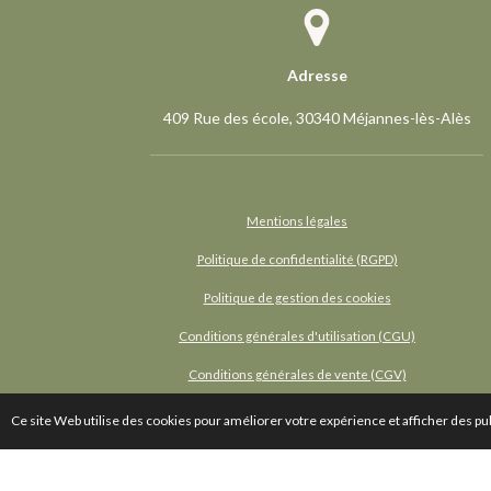
o
r
4
k
a
m
2
Adresse
8
5
409 Rue des école, 30340 Méjannes-lès-Alès
7
1
é
t
Mentions légales
o
Politique de confidentialité (RGPD)
i
l
Politique de gestion des cookies
e
Conditions générales d'utilisation (CGU)
s
Conditions générales de vente (CGV)
Ce site Web utilise des cookies pour améliorer votre expérience et afficher des publ
© 2024 - 2026 Les Voutins