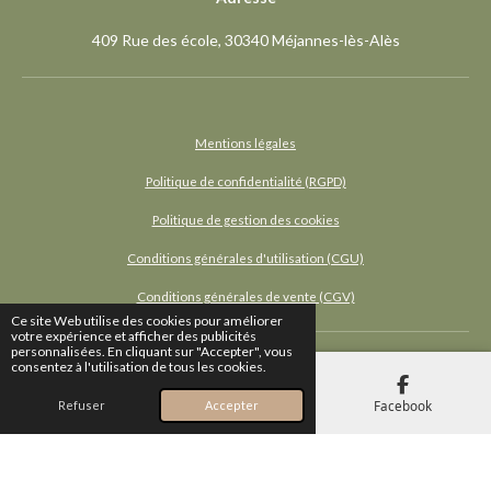
5
409 Rue des école, 30340 Méjannes-lès-Alès
7
1
é
t
Mentions légales
o
Politique de confidentialité (RGPD)
i
l
Politique de gestion des cookies
e
Conditions générales d'utilisation (CGU)
s
Conditions générales de vente (CGV)
Ce site Web utilise des cookies pour améliorer
votre expérience et afficher des publicités
personnalisées. En cliquant sur "Accepter", vous
© 2024 - 2026 Les Voutins
consentez à l'utilisation de tous les cookies.
Propulsé par
Webador
Téléphone
Carte
Facebook
Refuser
Accepter