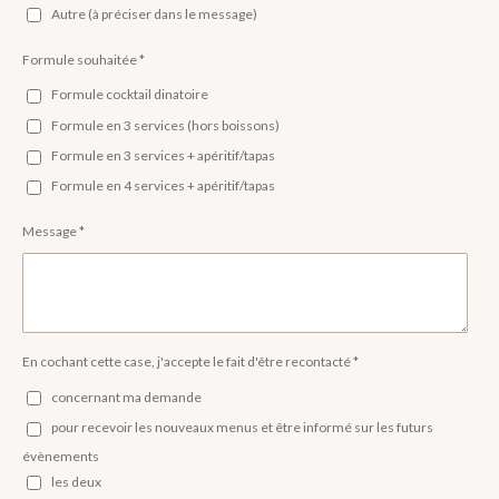
Autre (à préciser dans le message)
Formule souhaitée *
Formule cocktail dinatoire
Formule en 3 services (hors boissons)
Formule en 3 services + apéritif/tapas
Formule en 4 services + apéritif/tapas
Message *
En cochant cette case, j'accepte le fait d'être recontacté *
concernant ma demande
pour recevoir les nouveaux menus et être informé sur les futurs
évènements
les deux