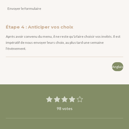
Envoyer le formulaire
Étape 4 : Anticiper vos choix
Après avoir convenu du menu, il ne reste qu'à faire choisir vos invités. Il est
impératif de nous envoyer leurs choix, au plus tard une semaine
l'évènement.
Anglais
1
2
3
4
5
E
É
n
é
é
é
é
é
v
v
98 votes
t
t
t
t
t
o
a
y
o
o
o
o
o
l
e
i
i
i
i
i
r
u