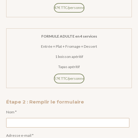
47€ TTC/personne
FORMULE ADULTE en 4 services
Entrée + Plat + Fromage + Dessert
1 boisson apéritif
Tapas apéritif
57€ TTC/personne
Étape 2 : Remplir le formulaire
Nom *
Adresse e-mail *